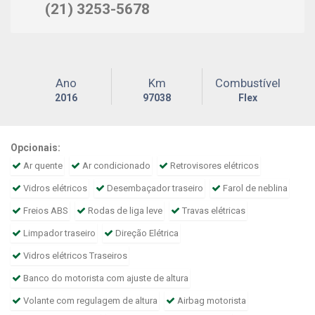
(21) 3253-5678
Ano
Km
Combustível
2016
97038
Flex
Opcionais:
Ar quente
Ar condicionado
Retrovisores elétricos
Vidros elétricos
Desembaçador traseiro
Farol de neblina
Freios ABS
Rodas de liga leve
Travas elétricas
Limpador traseiro
Direção Elétrica
Vidros elétricos Traseiros
Banco do motorista com ajuste de altura
Volante com regulagem de altura
Airbag motorista