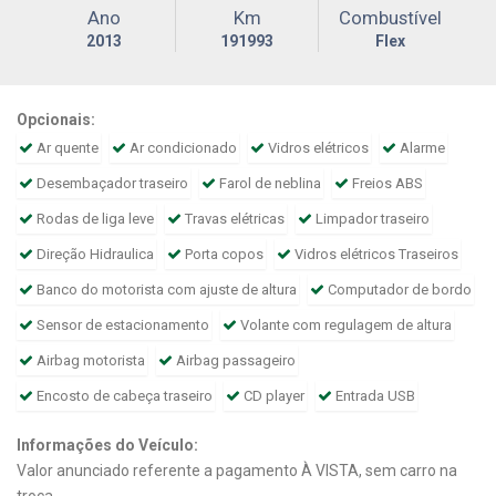
Ano
Km
Combustível
2013
191993
Flex
Opcionais:
Ar quente
Ar condicionado
Vidros elétricos
Alarme
Desembaçador traseiro
Farol de neblina
Freios ABS
Rodas de liga leve
Travas elétricas
Limpador traseiro
Direção Hidraulica
Porta copos
Vidros elétricos Traseiros
Banco do motorista com ajuste de altura
Computador de bordo
Sensor de estacionamento
Volante com regulagem de altura
Airbag motorista
Airbag passageiro
Encosto de cabeça traseiro
CD player
Entrada USB
Informações do Veículo:
Valor anunciado referente a pagamento À VISTA, sem carro na
troca.