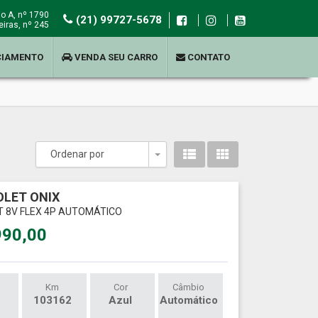
o A, nº 1790
(21) 99727-5678
iras, nº 245
CIAMENTO
VENDA SEU CARRO
CONTATO
Ordenar por
Toggle Dropdown
LET ONIX
LT 8V FLEX 4P AUTOMÁTICO
990,00
Km
Cor
Câmbio
103162
Azul
Automático