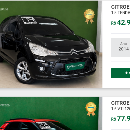
CITROE
1.5 TEND
42.
R$
Ano
2014
M
CITROE
1.6 VTI 1
77.
R$