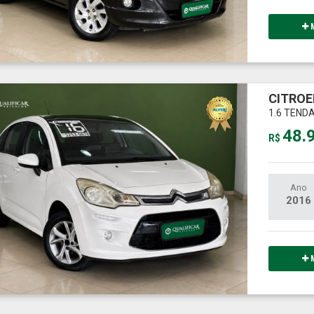
M
CITROE
1.6 TEND
48.
R$
Ano
2016
M