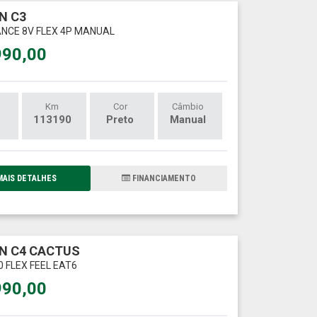
N C3
ANCE 8V FLEX 4P MANUAL
990,00
Km
Cor
Câmbio
113190
Preto
Manual
AIS DETALHES
FINANCIAMENTO
N C4 CACTUS
20 FLEX FEEL EAT6
990,00