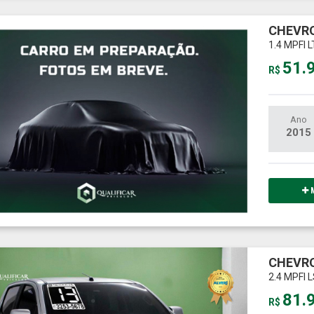
CHEVRO
1.4 MPFI 
51.
R$
Ano
2015
M
CHEVRO
2.4 MPFI 
81.
R$