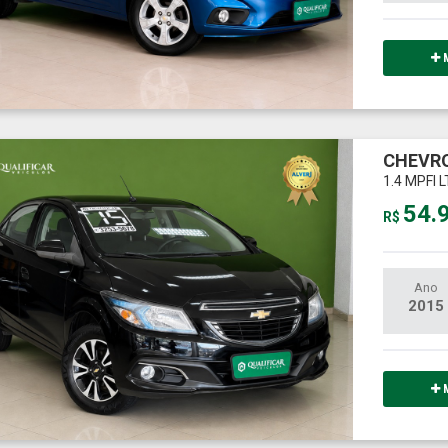
M
CHEVRO
1.4 MPFI 
54.
R$
Ano
2015
M