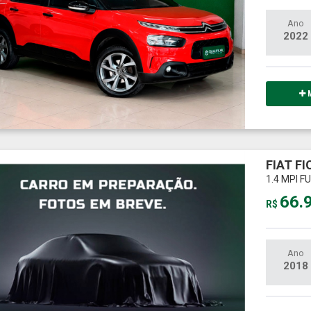
Ano
2022
M
FIAT F
1.4 MPI 
66.
R$
Ano
2018