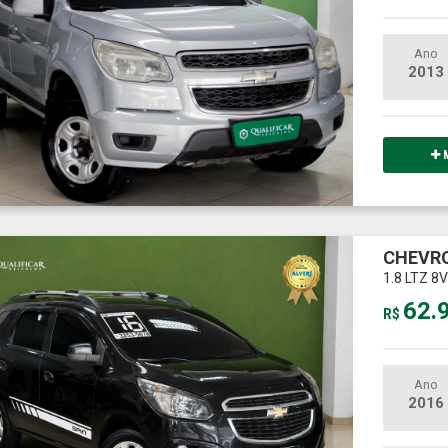
Ano
2013
M
CHEVRO
1.8 LTZ 
62.
R$
Ano
2016