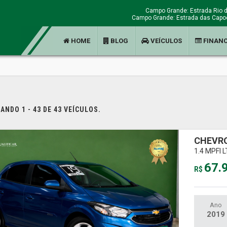
Campo Grande: Estrada Rio d
Campo Grande: Estrada das Capoe
HOME
BLOG
VEÍCULOS
FINAN
NDO 1 - 43 DE 43 VEÍCULOS.
CHEVRO
1.4 MPFI 
67.
R$
Ano
2019