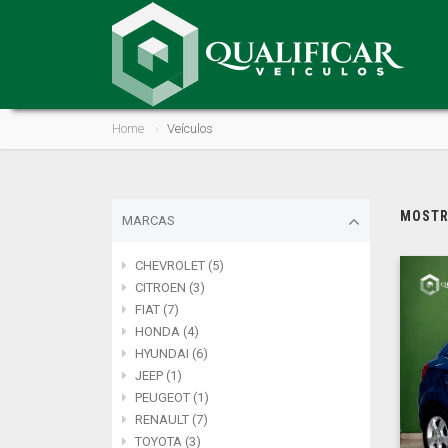
Home
Veículos
MOSTRA
MARCAS
CHEVROLET (5)
CITROEN (3)
FIAT (7)
HONDA (4)
HYUNDAI (6)
JEEP (1)
PEUGEOT (1)
RENAULT (7)
TOYOTA (3)