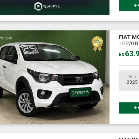
M
FIAT M
1.0 EVO F
63.
R$
Ano
2025
M