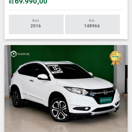
69.990,00
R$
Ano
Km
2016
148966