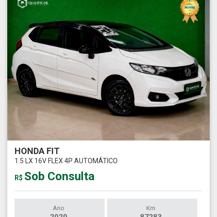
HONDA FIT
1.5 LX 16V FLEX 4P AUTOMÁTICO
Sob Consulta
R$
Ano
Km
2020
87283