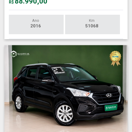
88.990,00
R$
Ano
Km
2016
51068